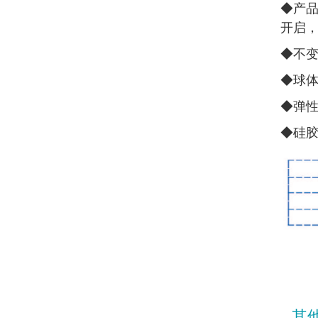
◆
产品
开启
◆
不
◆
球
◆
弹
◆
硅
其