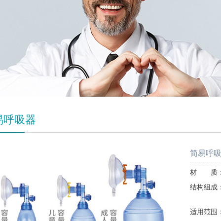
易呼吸器
简易呼
材 质：
结构组成
开口
适用范围