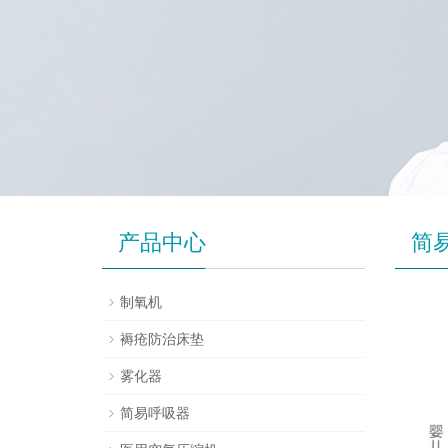
产品中心
简
制氧机
褥疮防治床垫
雾化器
简易呼吸器