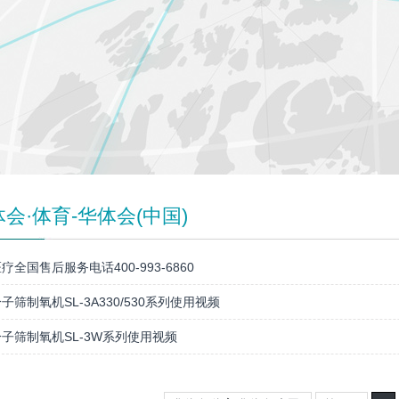
会·体育-华体会(中国)
疗全国售后服务电话400-993-6860
子筛制氧机SL-3A330/530系列使用视频
子筛制氧机SL-3W系列使用视频