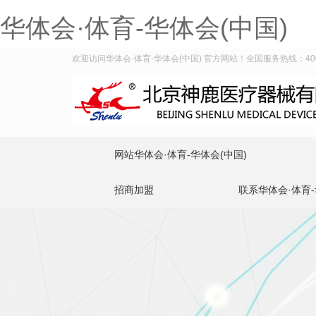
华体会·体育-华体会(中国)
欢迎访问华体会·体育-华体会(中国) 官方网站！全国服务热线：400-9
网站华体会·体育-华体会(中国)
招商加盟
联系华体会·体育-