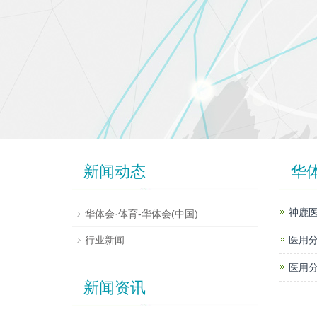
新闻动态
华体
神鹿医
华体会·体育-华体会(中国)
行业新闻
医用分
医用分
新闻资讯