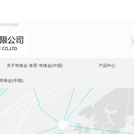
93-6860
关于华体会·体育-华体会(中国)
产品中心
华体会(中国)